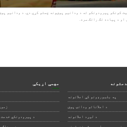
یت کونکو پیرودونکو ته د ودانیو پوښونه چمتو کړي دي. د ودانیو پو
او د پیاده تګ راتګ سره.
دمتونه
مهمې اړیکې
په بلبورډونو کې اعلانونه
د اعلاناتو ودانۍ پوښ
زموږ
د لیږد اعلانونه
د پیرودونکي خدمت ا
بنر، پوسټر او بروشر خدمتونه
د سوداګر