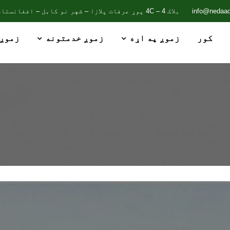
info@nedaad
بلاک 4C – 4 پوړ عرفات پلازا – شهر نو کابل – افغانستان
کور
زموږ په اړه
زموږ خدمتونه
زموږ 