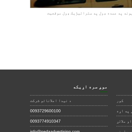
ښونه په عمده ډول په ستراتیژیک ډول موقعیت
موږ سره اړیکه
کور
د نیدا اعلاناتو شرکت
 په اړه
0093729600100
و ملاتړ
0093774910347
ۍ حلونه
info@nedaadvertising.com