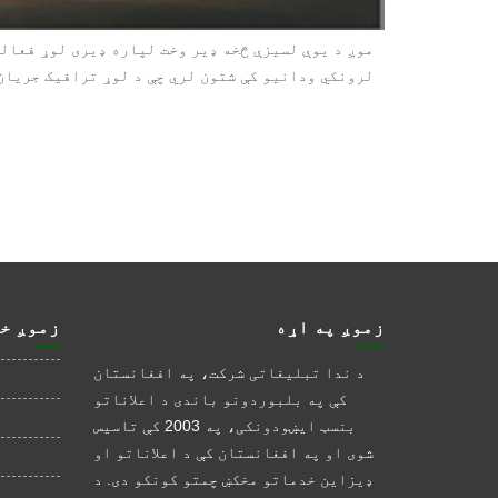
موږ د یوې لسیزې څخه ډیر وخت لپاره ډیری لوړ فعال
لرونکي ودانیو کې شتون لري چې د لوړ ترافیک جریان 
زموږ په اړه
زموږ خ
د ندا تبلیغاتی شرکت، په افغانستان
کې په بلبوردونو باندی د اعلاناتو
بنسټ ایښودونکی، په 2003 کې تاسیس
شوی او په افغانستان کې د اعلاناتو او
ډیزاین خدماتو مخکښ چمتو کونکو دی. د