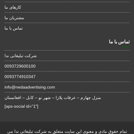
کارهای ما
مشتریان ما
تماس با ما
تماس با ما
شرکت تبلیغاتی ندا
0093729600100
0093774910347
info@nedaadvertising.com
منزل چهارم – عرفات پلازا – شهر نو – کابل – افغانستان
[aps-social id=”1″]
تمام حقوق مادی و معنوی این سایت متعلق به شرکت تبلیغاتی ندا می