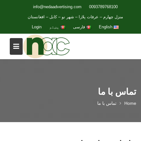
p
info@nedaadvertising.com
0093789768100
o
منزل چهارم – عرفات پلازا – شهر نو – کابل – افغانستان
t
English
فارسی
پښتو
Login
تماس با ما
Home
تماس با ما