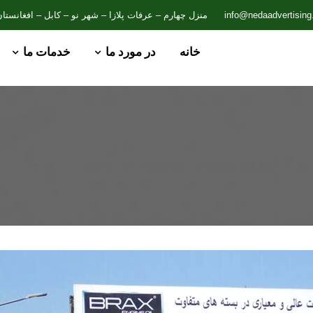
info@nedaadvertisin
منزل چهارم – عرفات پلازا – شهر نو – کابل – افغانستا
خانه
در مورد ما
خدمات ما